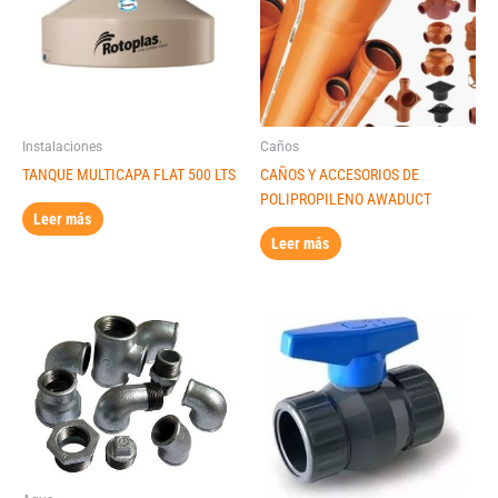
Instalaciones
Caños
TANQUE MULTICAPA FLAT 500 LTS
CAÑOS Y ACCESORIOS DE
POLIPROPILENO AWADUCT
Leer más
Leer más