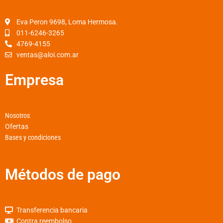
o
g
a
o
r
p
Eva Peron 9698, Loma Hermosa.
k
a
p
011-6246-3265
4769-4155
-
m
ventas@aloi.com.ar
f
Empresa
Nosotros
Ofertas
Bases y condiciones
Métodos de pago
Transferencia bancaria
Contra reembolso