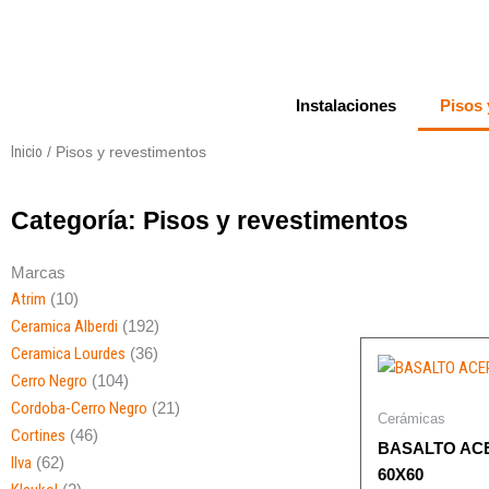
Ir
al
contenido
Instalaciones
Pisos 
Inicio
/ Pisos y revestimentos
Categoría: Pisos y revestimentos
Marcas
Atrim
(10)
Ceramica Alberdi
(192)
Ceramica Lourdes
(36)
Cerro Negro
(104)
Cordoba-Cerro Negro
(21)
Cerámicas
Cortines
(46)
BASALTO AC
Ilva
(62)
60X60