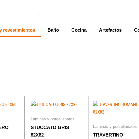
y revestimientos
Baño
Cocina
Artefactos
Co
Láminas y porcellanatos
Láminas y porcellanatos
ERO
STUCCATO GRIS
82X82
TRAVERTINO