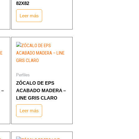
82X82
l
Leer más
o
p
e
1
Perfiles
ZÓCALO DE EPS
 –
ACABADO MADERA –
LINE GRIS CLARO
Leer más