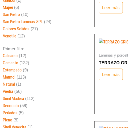
Klaukol
(2)
Mapei
(6)
Leer más
San Pietro
(10)
San Pietro Laminas-SPL
(24)
Colores Solidos
(27)
Venetile
(12)
Primer filtro
Láminas y porcel
Calcareo
(12)
Cemento
(132)
TERRAZO GRI
Estampado
(9)
Leer más
Marmol
(113)
Natural
(1)
Piedra
(56)
Simil Madera
(112)
Decorado
(59)
Perlados
(5)
Pleno
(9)
Simil Venecita
(1)