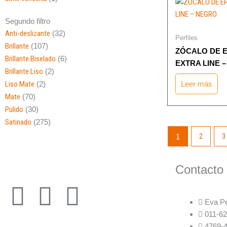
Segundo filtro
Anti-deslizante
(32)
Perfiles
Brillante
(107)
ZÓCALO DE 
Brillante Biselado
(6)
EXTRA LINE 
Brillante Liso
(2)
Liso Mate
(2)
Leer más
Mate
(70)
Pulido
(30)
Satinado
(275)
2
3
1
Contacto
F
I
W
Eva P
a
n
h
011-6
4769-