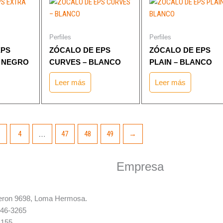
Perfiles
Perfiles
EPS
ZÓCALO DE EPS
ZÓCALO DE EPS
– NEGRO
CURVES – BLANCO
PLAIN – BLANCO
Leer más
Leer más
4
47
48
49
→
…
Empresa
eron 9698, Loma Hermosa.
Nosotros
246-3265
Ofertas
4155
Bases y condiciones