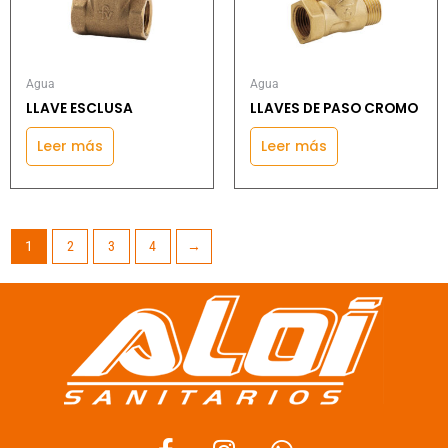
Agua
Agua
LLAVE ESCLUSA
LLAVES DE PASO CROMO
Leer más
Leer más
1
2
3
4
→
F
I
W