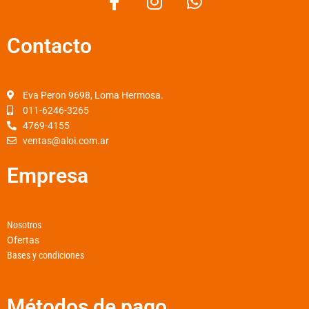
a
n
h
c
s
a
Contacto
e
t
t
b
a
s
o
g
a
o
r
p
Eva Peron 9698, Loma Hermosa.
k
a
p
011-6246-3265
4769-4155
-
m
ventas@aloi.com.ar
f
Empresa
Nosotros
Ofertas
Bases y condiciones
Métodos de pago