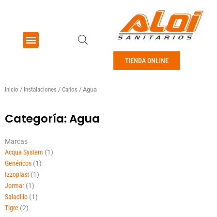
Ir
al
contenido
Menu
Pisos y revestimientos
TIENDA ONLINE
Inicio
/
Instalaciones
/
Caños
/ Agua
Categoría: Agua
Marcas
Acqua System
(1)
Genéricos
(1)
Izzoplast
(1)
Jormar
(1)
Saladillo
(1)
Tigre
(2)