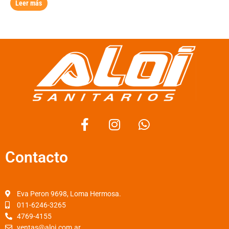
Leer más
F
I
W
a
n
h
c
s
a
Contacto
e
t
t
b
a
s
o
g
a
o
r
p
Eva Peron 9698, Loma Hermosa.
k
a
p
011-6246-3265
4769-4155
-
m
ventas@aloi.com.ar