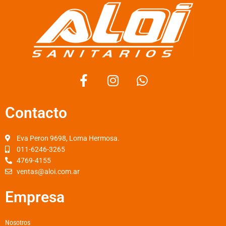
F
I
W
a
n
h
c
s
a
Contacto
e
t
t
b
a
s
o
g
a
Eva Peron 9698, Loma Hermosa.
o
r
p
011-6246-3265
k
a
p
4769-4155
-
m
ventas@aloi.com.ar
f
Empresa
Nosotros