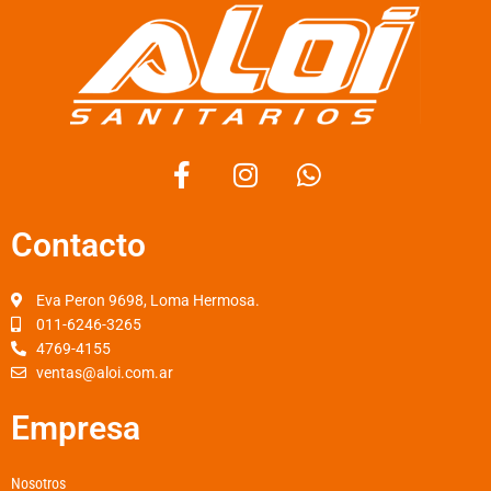
F
I
W
a
n
h
c
s
a
Contacto
e
t
t
b
a
s
o
g
a
Eva Peron 9698, Loma Hermosa.
o
r
p
011-6246-3265
k
a
p
4769-4155
-
m
ventas@aloi.com.ar
f
Empresa
Nosotros