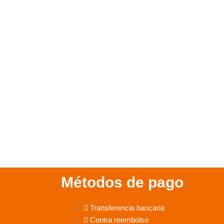
l
o
p
e
1
Métodos de pago
Transferencia bancaria
Contra reembolso