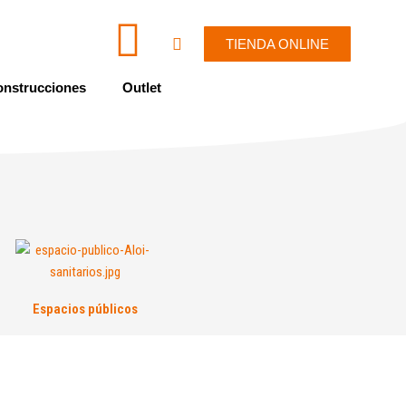
I
W
Cart
TIENDA ONLINE
c
h
nstrucciones
Outlet
o
a
n
t
-
s
e
a
n
p
Espacios públicos
v
p
e