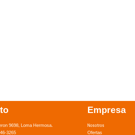
to
Empresa
eron 9698, Loma Hermosa.
Nosotros
246-3265
Ofertas