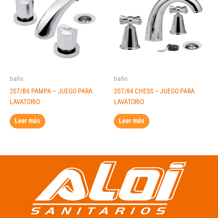
baño
baño
207/B6 PAMPA – JUEGO PARA
207/84 CHESS – JUEGO PARA
LAVATORIO
LAVATORIO
Leer más
Leer más