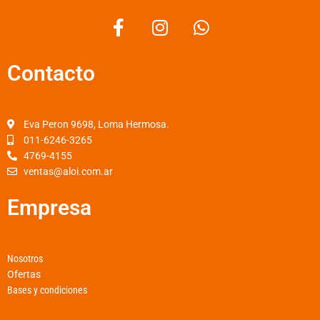
F
I
W
a
n
h
c
s
a
Contacto
e
t
t
b
a
s
o
g
a
o
r
p
Eva Peron 9698, Loma Hermosa.
k
a
p
011-6246-3265
4769-4155
-
m
ventas@aloi.com.ar
f
Empresa
Nosotros
Ofertas
Bases y condiciones