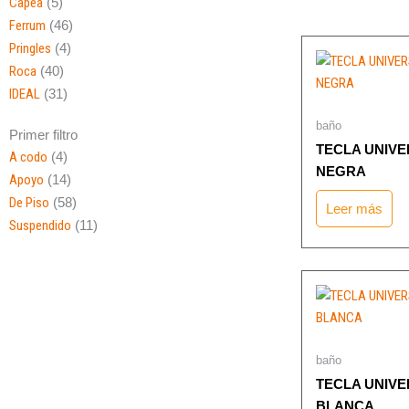
Capea
(5)
Ferrum
(46)
Pringles
(4)
Roca
(40)
IDEAL
(31)
baño
Primer filtro
TECLA UNIV
A codo
(4)
NEGRA
Apoyo
(14)
De Piso
(58)
Leer más
Suspendido
(11)
baño
TECLA UNIV
BLANCA