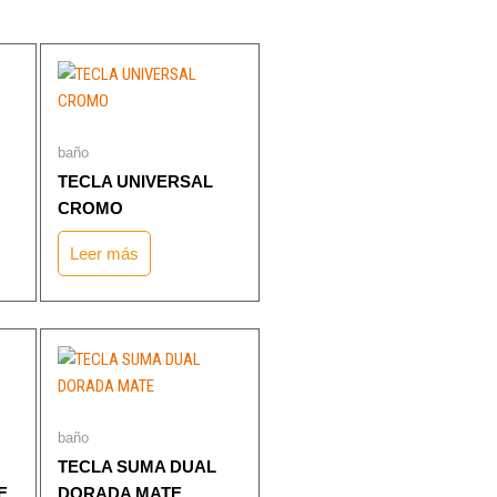
p
e
1
baño
TECLA UNIVERSAL
CROMO
Leer más
baño
TECLA SUMA DUAL
E
DORADA MATE