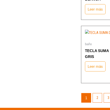
Leer más
baño
TECLA SUMA
GRIS
Leer más
2
3
1