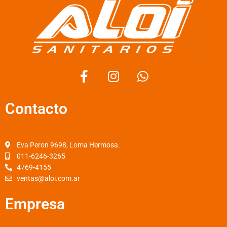
F
I
W
a
n
h
c
s
a
Contacto
e
t
t
b
a
s
o
g
a
o
r
p
Eva Peron 9698, Loma Hermosa.
k
a
p
011-6246-3265
4769-4155
-
m
ventas@aloi.com.ar
f
Empresa