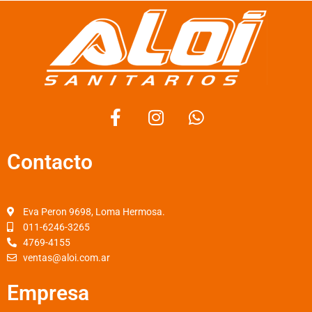
F
I
W
a
n
h
c
s
a
Contacto
e
t
t
b
a
s
o
g
a
o
r
p
Eva Peron 9698, Loma Hermosa.
k
a
p
011-6246-3265
4769-4155
-
m
ventas@aloi.com.ar
f
Empresa