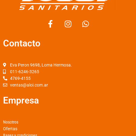
F
I
W
a
n
h
c
s
a
Contacto
e
t
t
b
a
s
o
g
a
o
r
p
Eva Peron 9698, Loma Hermosa.
k
a
p
011-6246-3265
4769-4155
-
m
ventas@aloi.com.ar
f
Empresa
Nosotros
Ofertas
Bases y condiciones