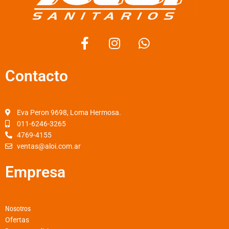
F
I
W
a
n
h
c
s
a
Contacto
e
t
t
b
a
s
o
g
a
o
r
p
Eva Peron 9698, Loma Hermosa.
k
a
p
011-6246-3265
4769-4155
-
m
ventas@aloi.com.ar
f
Empresa
Nosotros
Ofertas