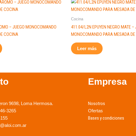
Cocina
AROMO – JUEGO MONOCOMANDO
411.04/L2N EPUYEN NEGRO MATE –
DE COCINA
MONOCOMANDO PARA MESADA DE
Leer más
to
Empresa
eron 9698, Loma Hermosa.
Nosotros
246-3265
Ofertas
4155
Bases y condiciones
@aloi.com.ar