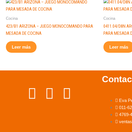
Cocina
Cocina
423/B1 ARIZONA – JUEGO MONOCOMANDO PARA
0411.04/D8N 
MESADA DE COCINA
PARA MESADA 
Leer más
Leer más
Contac
F
I
W
Eva P
a
n
h
011-6
4769-
c
s
a
ventas