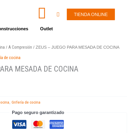
I
W
Cart
TIENDA ONLINE
c
h
nstrucciones
Outlet
o
a
cina
A Compresión
/
/ ZEUS – JUEGO PARA MESADA DE COCINA
n
t
ría de cocina
-
s
PARA MESADA DE COCINA
e
a
n
p
ocina
Grifería de cocina
,
v
p
Pago seguro garantizado
e