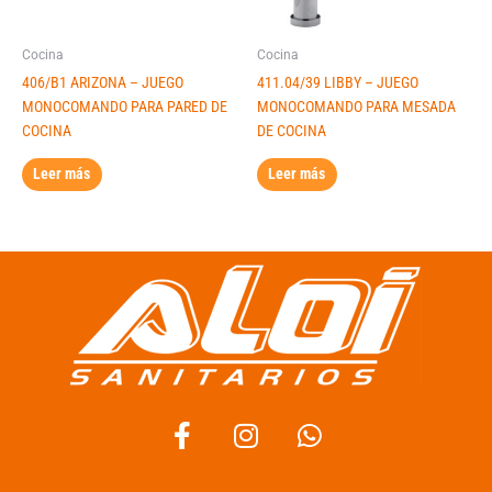
Cocina
Cocina
406/B1 ARIZONA – JUEGO
411.04/39 LIBBY – JUEGO
MONOCOMANDO PARA PARED DE
MONOCOMANDO PARA MESADA
COCINA
DE COCINA
Leer más
Leer más
F
I
W
a
n
h
c
s
a