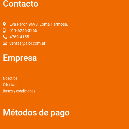
Contacto
e
t
t
b
a
s
o
g
a
o
r
p
Eva Peron 9698, Loma Hermosa.
k
a
p
011-6246-3265
4769-4155
-
m
ventas@aloi.com.ar
f
Empresa
Nosotros
Ofertas
Bases y condiciones
Métodos de pago