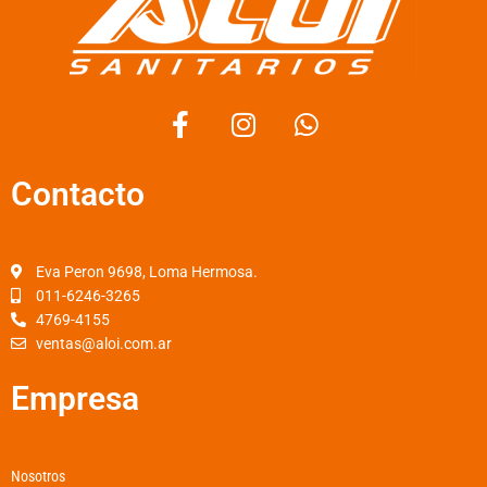
F
I
W
a
n
h
c
s
a
Contacto
e
t
t
b
a
s
o
g
a
o
r
p
Eva Peron 9698, Loma Hermosa.
k
a
p
011-6246-3265
4769-4155
-
m
ventas@aloi.com.ar
f
Empresa
Nosotros