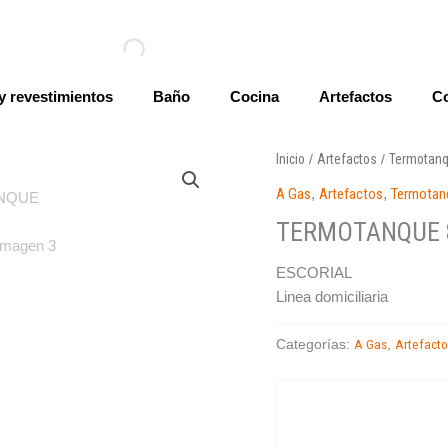
y revestimientos
Baño
Cocina
Artefactos
Co
Inicio
Artefactos
Termotanq
/
/
A Gas
,
Artefactos
,
Termotan
TERMOTANQUE 8
ESCORIAL
Linea domiciliaria
A Gas
Artefact
Categorías:
,