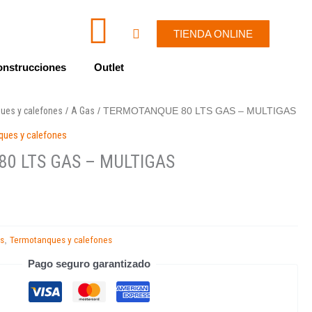
I
W
Cart
TIENDA ONLINE
c
h
nstrucciones
Outlet
o
a
ues y calefones
A Gas
/
/ TERMOTANQUE 80 LTS GAS – MULTIGAS
n
t
ques y calefones
-
s
0 LTS GAS – MULTIGAS
e
a
n
p
os
Termotanques y calefones
,
v
p
Pago seguro garantizado
e