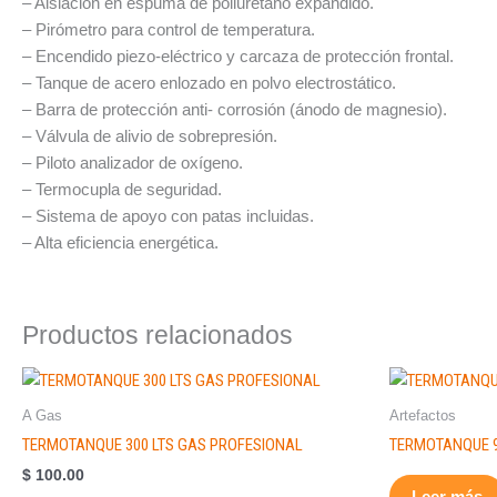
– Aislación en espuma de poliuretano expandido.
– Pirómetro para control de temperatura.
– Encendido piezo-eléctrico y carcaza de protección frontal.
– Tanque de acero enlozado en polvo electrostático.
– Barra de protección anti- corrosión (ánodo de magnesio).
– Válvula de alivio de sobrepresión.
– Piloto analizador de oxígeno.
– Termocupla de seguridad.
– Sistema de apoyo con patas incluidas.
– Alta eficiencia energética.
Productos relacionados
Este
producto
A Gas
Artefactos
tiene
TERMOTANQUE 300 LTS GAS PROFESIONAL
TERMOTANQUE 9
múltiples
$
100.00
variantes.
Leer más