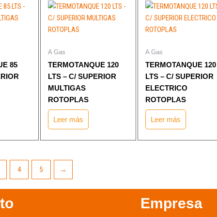
producto
A Gas
A Gas
E 85
TERMOTANQUE 120
TERMOTANQUE 120
ERIOR
LTS – C/ SUPERIOR
LTS – C/ SUPERIOR
MULTIGAS
ELECTRICO
ROTOPLAS
ROTOPLAS
Leer más
Leer más
4
5
→
to
Empresa