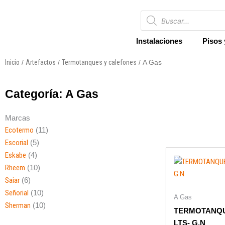
Ir
Búsqueda
al
de
productos
contenido
Instalaciones
Pisos 
Inicio
Artefactos
Termotanques y calefones
/
/
/ A Gas
Categoría: A Gas
Marcas
Ecotermo
(11)
Escorial
(5)
Eskabe
(4)
Rheem
(10)
Saiar
(6)
Señorial
(10)
A Gas
Sherman
(10)
TERMOTANQU
LTS- G.N