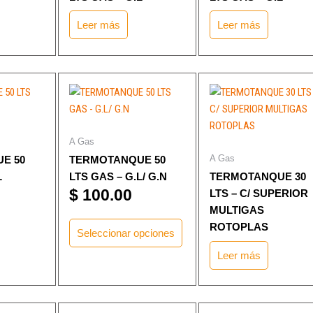
Leer más
Leer más
Este
producto
tiene
múltiples
A Gas
variantes.
A Gas
E 50
TERMOTANQUE 50
Las
L
LTS GAS – G.L/ G.N
TERMOTANQUE 30
opciones
$
100.00
LTS – C/ SUPERIOR
se
MULTIGAS
pueden
ROTOPLAS
elegir
Seleccionar opciones
en
Leer más
la
página
de