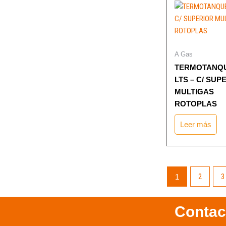
A Gas
TERMOTANQU
LTS – C/ SUP
MULTIGAS
ROTOPLAS
Leer más
2
3
1
Contac