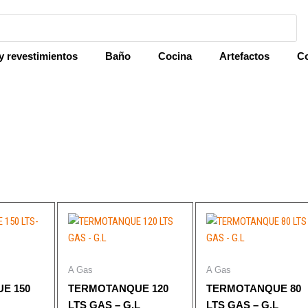
y revestimientos
Baño
Cocina
Artefactos
Co
A Gas
A Gas
E 150
TERMOTANQUE 120
TERMOTANQUE 80
LTS GAS – G.L
LTS GAS – G.L