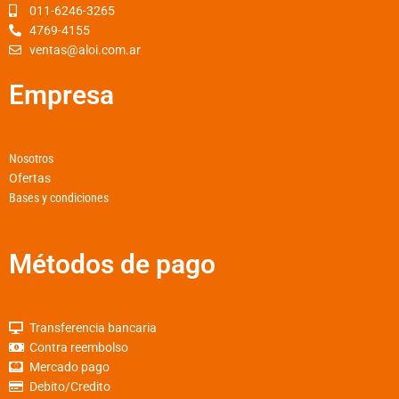
k
a
p
011-6246-3265
4769-4155
-
m
ventas@aloi.com.ar
f
Empresa
Nosotros
Ofertas
Bases y condiciones
Métodos de pago
Transferencia bancaria
Contra reembolso
Mercado pago
Debito/Credito