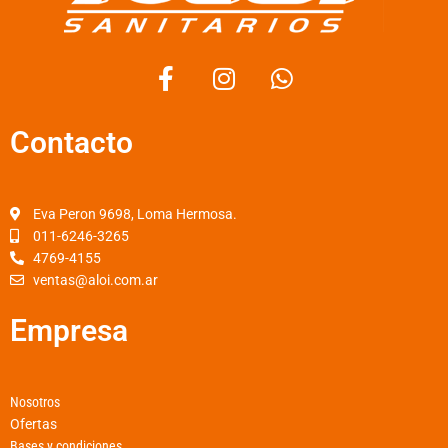
F
I
W
a
n
h
c
s
a
Contacto
e
t
t
b
a
s
o
g
a
o
r
p
Eva Peron 9698, Loma Hermosa.
k
a
p
011-6246-3265
4769-4155
-
m
ventas@aloi.com.ar
f
Empresa
Nosotros
Ofertas
Bases y condiciones