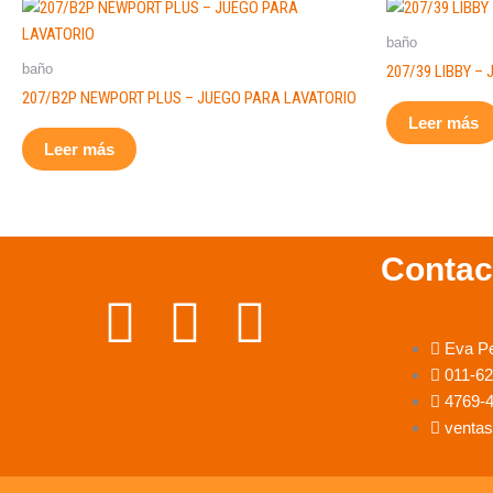
baño
baño
207/39 LIBBY –
207/B2P NEWPORT PLUS – JUEGO PARA LAVATORIO
Leer más
Leer más
Contac
F
I
W
Eva P
a
n
h
011-6
4769-
c
s
a
ventas
e
t
t