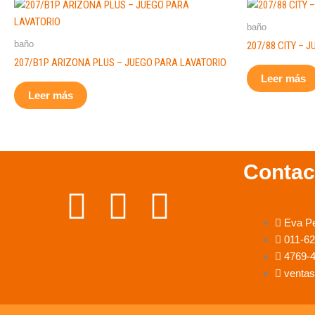
baño
baño
207/88 CITY – 
207/B1P ARIZONA PLUS – JUEGO PARA LAVATORIO
Leer más
Leer más
Contac
F
I
W
Eva P
a
n
h
011-6
4769-
c
s
a
ventas
e
t
t