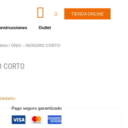
I
W
Cart
TIENDA ONLINE
c
h
nstrucciones
Outlet
o
a
doros
/ ONIX – INODORO CORTO
n
t
-
s
O CORTO
e
a
n
p
Sanitarios
v
p
Pago seguro garantizado
e