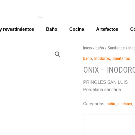
y revestimientos
Baño
Cocina
Artefactos
Co
Inicio
baño
Sanitarios
Ino
/
/
/
baño
,
Inodoros
,
Sanitarios
ONIX – INODOR
PRINGLES SAN LUIS
Porcelana sanitaria
baño
Inodoros
Categorías:
,
,