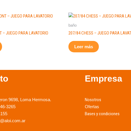
baño
T – JUEGO PARA LAVATORIO
207/84 CHESS – JUEGO PARA LAVA
Leer más
to
Empresa
eron 9698, Loma Hermosa.
Nosotros
246-3265
Ofertas
4155
Bases y condiciones
@aloi.com.ar