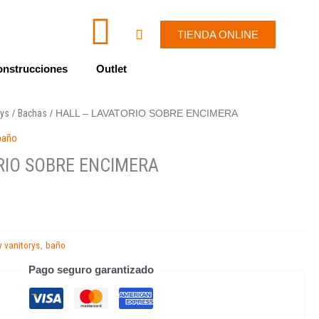
I
W
Cart
TIENDA ONLINE
c
h
nstrucciones
Outlet
o
a
rys
Bachas
/
/ HALL – LAVATORIO SOBRE ENCIMERA
n
t
baño
-
s
RIO SOBRE ENCIMERA
e
a
n
p
 vanitorys
baño
,
v
p
Pago seguro garantizado
e