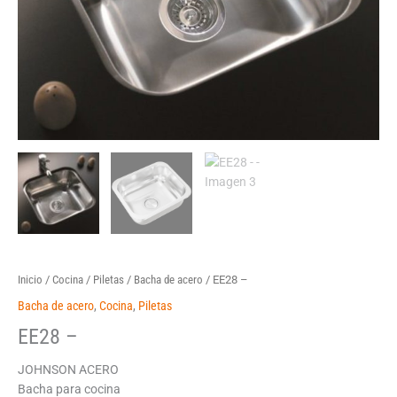
Inicio
/
Cocina
/
Piletas
/
Bacha de acero
/ EE28 –
Bacha de acero
,
Cocina
,
Piletas
EE28 –
JOHNSON ACERO
Bacha para cocina