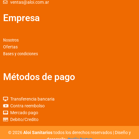
ventas@aloi.com.ar
f
Empresa
Nosotros
Ofertas
Bases y condiciones
Métodos de pago
Transferencia bancaria
Contra reembolso
Mercado pago
Debito/Credito
©
2026
Aloi Sanitarios
todos los derechos reservados | Diseño y