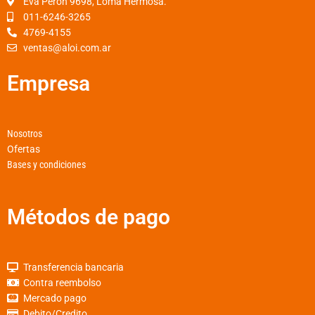
o
r
p
Eva Peron 9698, Loma Hermosa.
k
a
p
011-6246-3265
4769-4155
-
m
ventas@aloi.com.ar
f
Empresa
Nosotros
Ofertas
Bases y condiciones
Métodos de pago
Transferencia bancaria
Contra reembolso
Mercado pago
Debito/Credito