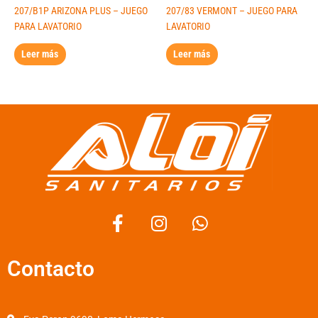
207/B1P ARIZONA PLUS – JUEGO
207/83 VERMONT – JUEGO PARA
PARA LAVATORIO
LAVATORIO
Leer más
Leer más
F
I
W
a
n
h
c
s
a
Contacto
e
t
t
b
a
s
o
g
a