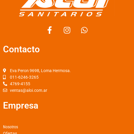
F
I
W
a
n
h
c
s
a
Contacto
e
t
t
b
a
s
o
g
a
o
r
p
Eva Peron 9698, Loma Hermosa.
k
a
p
011-6246-3265
4769-4155
-
m
ventas@aloi.com.ar
f
Empresa
Nosotros
Ofertas