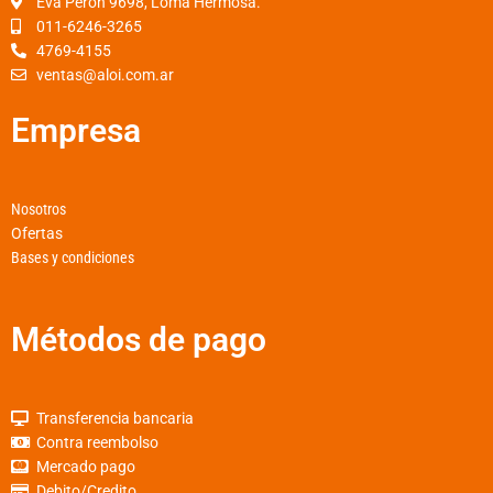
o
r
p
Eva Peron 9698, Loma Hermosa.
k
a
p
011-6246-3265
4769-4155
-
m
ventas@aloi.com.ar
f
Empresa
Nosotros
Ofertas
Bases y condiciones
Métodos de pago
Transferencia bancaria
Contra reembolso
Mercado pago
Debito/Credito