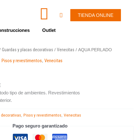
I
W
Cart
TIENDA ONLINE
c
h
nstrucciones
Outlet
o
a
Guardas y placas decorativas
Venecitas
/
/
/ AQUA PERLADO
n
t
,
Pisos y revestimentos
,
Venecitas
-
s
E
e
a
todo tipo de ambientes. Revestimientos
terior.
n
p
 decorativas
Pisos y revestimentos
Venecitas
,
,
v
p
Pago seguro garantizado
e