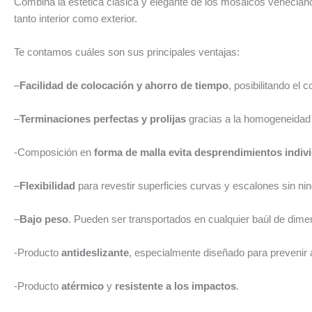
Combina la estética clásica y elegante de los mosaicos venecianos
tanto interior como exterior.
Te contamos cuáles son sus principales ventajas:
–
Facilidad de colocación y ahorro de tiempo
, posibilitando el
–
Terminaciones perfectas y prolijas
gracias a la homogeneidad 
-Composición en
forma de malla evita desprendimientos indiv
–
Flexibilidad
para revestir superficies curvas y escalones sin nin
–
Bajo peso
. Pueden ser transportados en cualquier baúl de dime
-Producto
antideslizante
, especialmente diseñado para prevenir 
-Producto
atérmico
y
resistente a los impactos
.