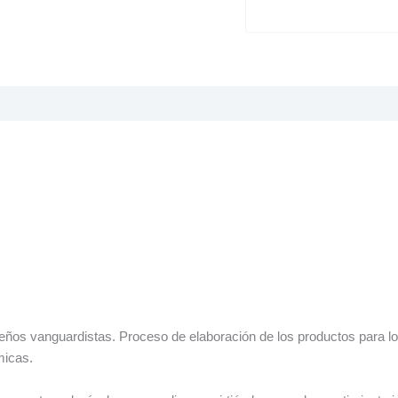
seños vanguardistas. P
roceso
de elaboración de los productos para log
micas.