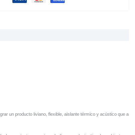
l
o
p
e
1
rar un producto liviano, flexible, aislante térmico
y acústico que a