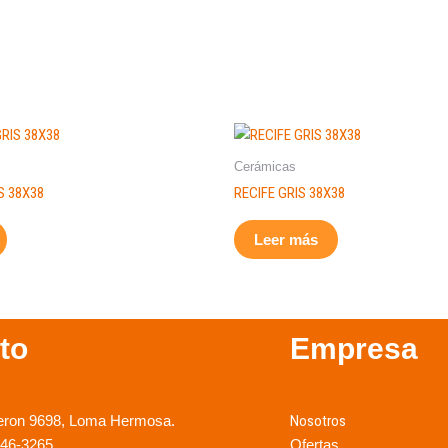
Cerámicas
 38X38
RECIFE GRIS 38X38
Leer más
to
Empresa
eron 9698, Loma Hermosa.
Nosotros
246-3265
Ofertas