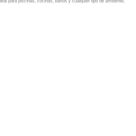
eal para piscinas, cocinas, baños y cualquier tipo de ambiente,