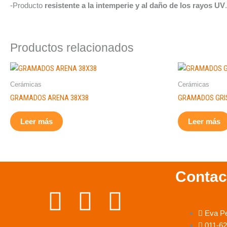
-Producto
resistente a la intemperie y al daño de los rayos UV
.
Productos relacionados
Cerámicas
Cerámicas
GRAMADOS ARENA 38X38
GRAMADOS GRIS
Leer más
Leer más
Contac
F
I
W
Eva P
a
n
h
011-6