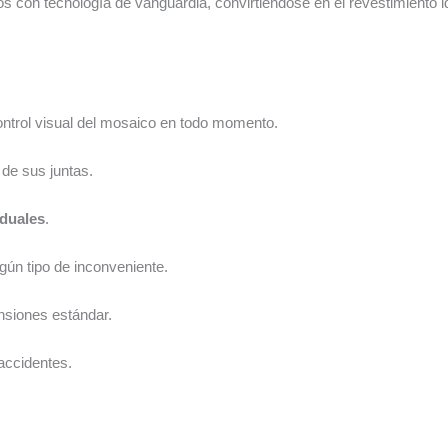
 con tecnología de vanguardia, convirtiéndose en el revestimiento id
 control visual del mosaico en todo momento.
de sus juntas.
iduales
.
gún tipo de inconveniente.
nsiones estándar.
accidentes.