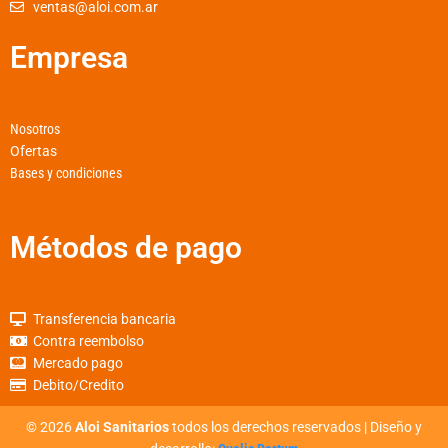
ventas@aloi.com.ar
f
Empresa
Nosotros
Ofertas
Bases y condiciones
Métodos de pago
Transferencia bancaria
Contra reembolso
Mercado pago
Debito/Credito
©
2026
Aloi Sanitarios
todos los derechos reservados | Diseño y