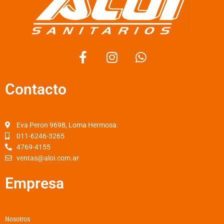
F
I
W
a
n
h
c
s
a
Contacto
e
t
t
b
a
s
o
g
a
o
r
p
Eva Peron 9698, Loma Hermosa.
k
a
p
011-6246-3265
4769-4155
-
m
ventas@aloi.com.ar
f
Empresa
Nosotros