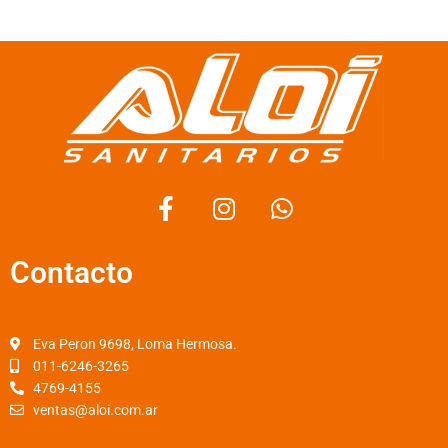
F
I
W
a
n
h
c
s
a
Contacto
e
t
t
b
a
s
o
g
a
o
r
p
Eva Peron 9698, Loma Hermosa.
k
a
p
011-6246-3265
4769-4155
-
m
ventas@aloi.com.ar
f