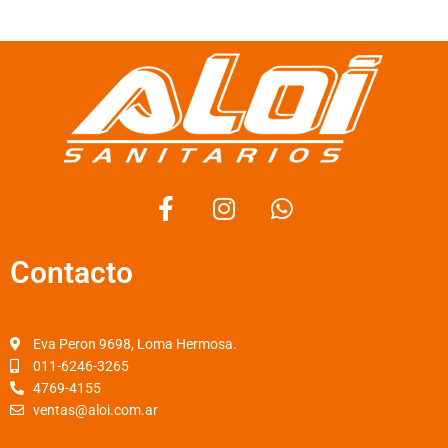
F
I
W
a
n
h
c
s
a
Contacto
e
t
t
b
a
s
o
g
a
o
r
p
Eva Peron 9698, Loma Hermosa.
k
a
p
011-6246-3265
4769-4155
-
m
ventas@aloi.com.ar
f