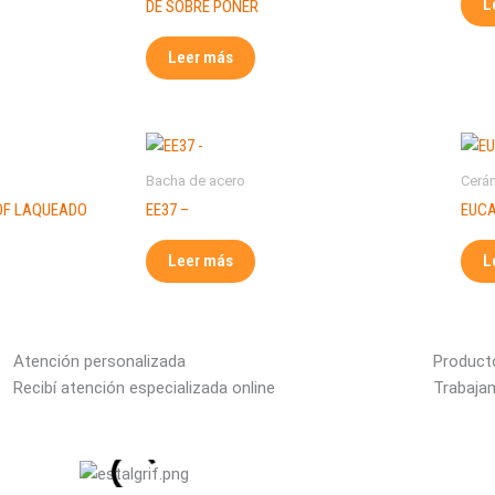
L
DE SOBRE PONER
Leer más
Bacha de acero
Cerá
DF LAQUEADO
EE37 –
EUCA
Leer más
L
Atención personalizada
Producto
Recibí atención especializada online
Trabaja