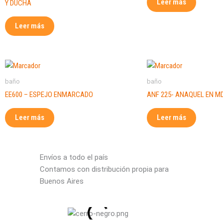
Leer más
Y DUCHA
Leer más
baño
baño
EE600 – ESPEJO ENMARCADO
ANF 225- ANAQUEL EN M
Leer más
Leer más
Envíos a todo el país
Contamos con distribución propia para
Buenos Aires