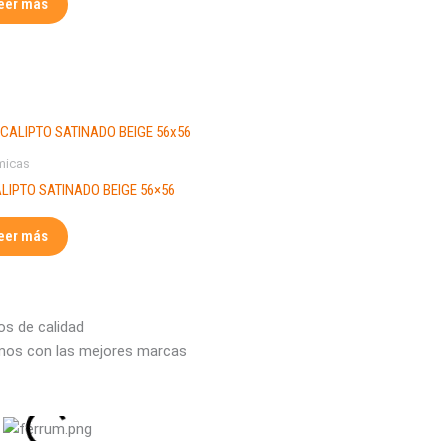
eer más
l
o
p
micas
e
LIPTO SATINADO BEIGE 56×56
1
eer más
s de calidad
mos con las mejores marcas