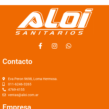
F
I
W
a
n
h
c
s
a
Contacto
e
t
t
b
a
s
o
g
a
o
r
p
Eva Peron 9698, Loma Hermosa.
k
a
p
011-6246-3265
4769-4155
-
m
ventas@aloi.com.ar
f
Empresa