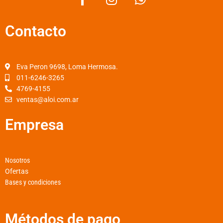
a
n
h
c
s
a
Contacto
e
t
t
b
a
s
o
g
a
o
r
p
Eva Peron 9698, Loma Hermosa.
k
a
p
011-6246-3265
4769-4155
-
m
ventas@aloi.com.ar
f
Empresa
Nosotros
Ofertas
Bases y condiciones
Métodos de pago