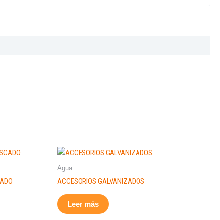
l
o
p
e
1
Agua
CADO
ACCESORIOS GALVANIZADOS
Leer más