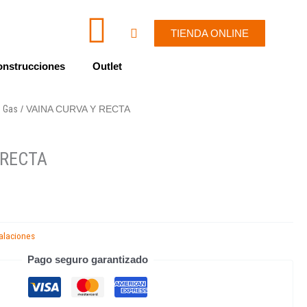
I
W
Cart
TIENDA ONLINE
c
h
nstrucciones
Outlet
o
a
Gas
/
/ VAINA CURVA Y RECTA
n
t
-
s
 RECTA
e
a
n
p
talaciones
v
p
Pago seguro garantizado
e