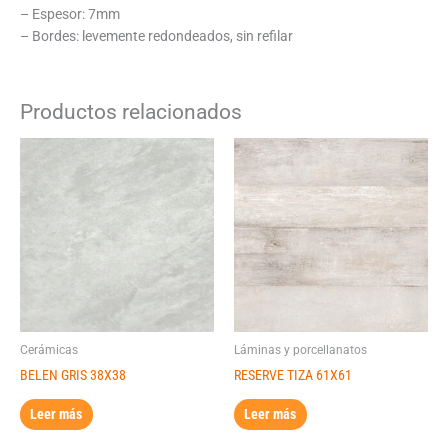
– Espesor: 7mm
– Bordes: levemente redondeados, sin refilar
Productos relacionados
Cerámicas
Láminas y porcellanatos
BELEN GRIS 38X38
RESERVE TIZA 61X61
Leer más
Leer más