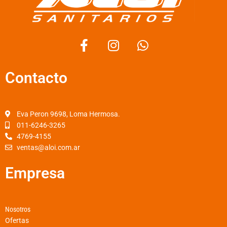
F
I
W
a
n
h
c
s
a
Contacto
e
t
t
b
a
s
o
g
a
o
r
p
Eva Peron 9698, Loma Hermosa.
k
a
p
011-6246-3265
4769-4155
-
m
ventas@aloi.com.ar
f
Empresa
Nosotros
Ofertas