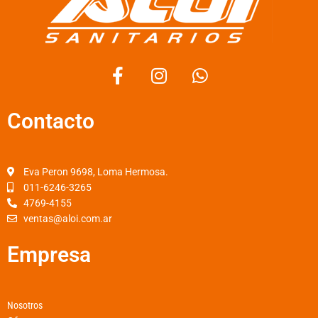
F
I
W
a
n
h
c
s
a
Contacto
e
t
t
b
a
s
o
g
a
o
r
p
Eva Peron 9698, Loma Hermosa.
k
a
p
011-6246-3265
4769-4155
-
m
ventas@aloi.com.ar
f
Empresa
Nosotros