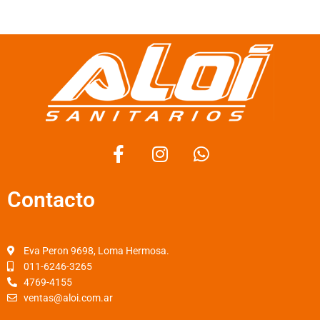
F
I
W
a
n
h
c
s
a
Contacto
e
t
t
b
a
s
o
g
a
o
r
p
Eva Peron 9698, Loma Hermosa.
k
a
p
011-6246-3265
4769-4155
-
m
ventas@aloi.com.ar
f