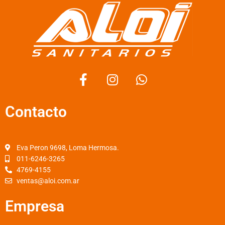
F
I
W
a
n
h
c
s
a
Contacto
e
t
t
b
a
s
o
g
a
o
r
p
Eva Peron 9698, Loma Hermosa.
k
a
p
011-6246-3265
4769-4155
-
m
ventas@aloi.com.ar
f
Empresa