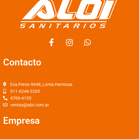
F
I
W
a
n
h
c
s
a
Contacto
e
t
t
b
a
s
o
g
a
o
r
p
Eva Peron 9698, Loma Hermosa.
k
a
p
011-6246-3265
4769-4155
-
m
ventas@aloi.com.ar
f
Empresa