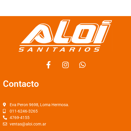
F
I
W
a
n
h
c
s
a
Contacto
e
t
t
b
a
s
o
g
a
o
r
p
Eva Peron 9698, Loma Hermosa.
k
a
p
011-6246-3265
4769-4155
-
m
ventas@aloi.com.ar
f