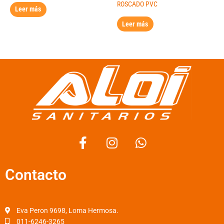
ROSCADO PVC
Leer más
Leer más
F
I
W
a
n
h
c
s
a
Contacto
e
t
t
b
a
s
o
g
a
o
r
p
Eva Peron 9698, Loma Hermosa.
k
a
p
011-6246-3265