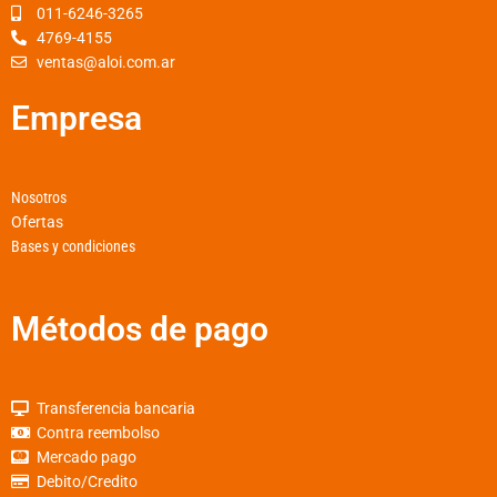
k
a
p
011-6246-3265
4769-4155
-
m
ventas@aloi.com.ar
f
Empresa
Nosotros
Ofertas
Bases y condiciones
Métodos de pago
Transferencia bancaria
Contra reembolso
Mercado pago
Debito/Credito