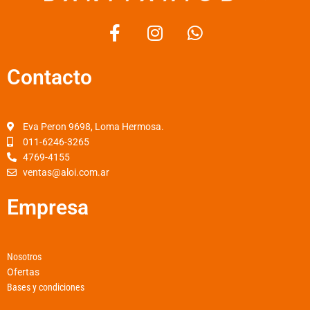
F
I
W
a
n
h
c
s
a
Contacto
e
t
t
b
a
s
o
g
a
o
r
p
Eva Peron 9698, Loma Hermosa.
k
a
p
011-6246-3265
4769-4155
-
m
ventas@aloi.com.ar
f
Empresa
Nosotros
Ofertas
Bases y condiciones