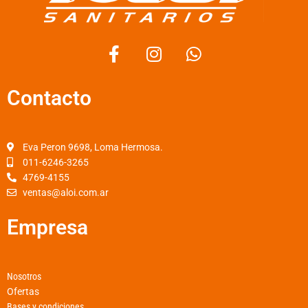
F
I
W
a
n
h
c
s
a
Contacto
e
t
t
b
a
s
o
g
a
o
r
p
Eva Peron 9698, Loma Hermosa.
k
a
p
011-6246-3265
4769-4155
-
m
ventas@aloi.com.ar
f
Empresa
Nosotros
Ofertas
Bases y condiciones