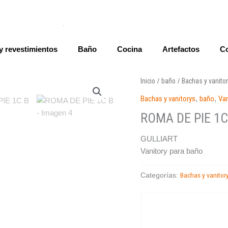
y revestimientos
Baño
Cocina
Artefactos
Co
Inicio
baño
Bachas y vanito
/
/
Bachas y vanitorys
,
baño
,
Van
ROMA DE PIE 1C
GULLIART
Vanitory para baño
Bachas y vanitor
Categorías: