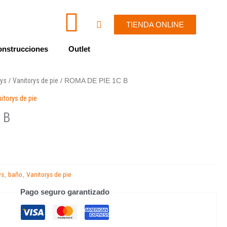
I
W
Cart
TIENDA ONLINE
c
h
nstrucciones
Outlet
o
a
rys
Vanitorys de pie
/
/ ROMA DE PIE 1C B
n
t
itorys de pie
-
s
 B
e
a
n
p
ys
baño
Vanitorys de pie
,
,
v
p
Pago seguro garantizado
e