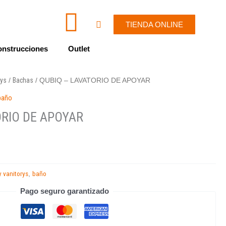
I
W
Cart
TIENDA ONLINE
c
h
nstrucciones
Outlet
o
a
rys
Bachas
/
/ QUBIQ – LAVATORIO DE APOYAR
n
t
baño
-
s
ORIO DE APOYAR
e
a
n
p
 vanitorys
baño
,
v
p
Pago seguro garantizado
e