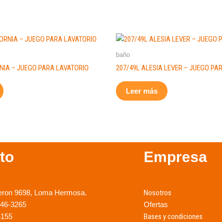
baño
NIA – JUEGO PARA LAVATORIO
207/49L ALESIA LEVER – JUEGO PA
Leer más
to
Empresa
eron 9698, Loma Hermosa.
Nosotros
246-3265
Ofertas
4155
Bases y condiciones