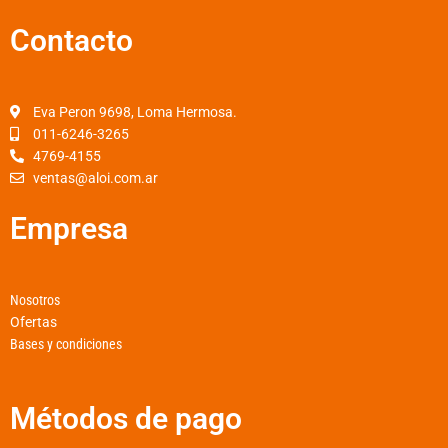
c
s
a
Contacto
e
t
t
b
a
s
o
g
a
o
r
p
Eva Peron 9698, Loma Hermosa.
k
a
p
011-6246-3265
4769-4155
-
m
ventas@aloi.com.ar
f
Empresa
Nosotros
Ofertas
Bases y condiciones
Métodos de pago