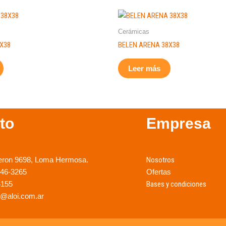
Cerámicas
8X38
BELEN ARENA 38X38
Leer más
to
Empresa
eron 9698, Loma Hermosa.
Nosotros
246-3265
Ofertas
4155
Bases y condiciones
@aloi.com.ar