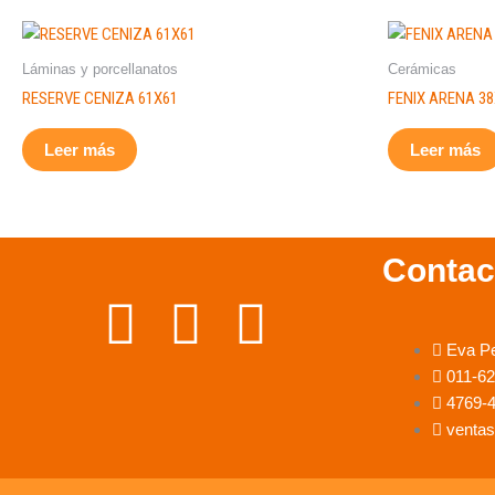
Láminas y porcellanatos
Cerámicas
RESERVE CENIZA 61X61
FENIX ARENA 3
Leer más
Leer más
Contac
F
I
W
Eva P
a
n
h
011-6
4769-
c
s
a
ventas
e
t
t