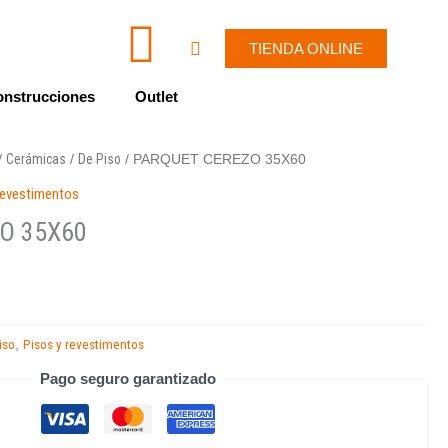
I
W
Cart
TIENDA ONLINE
c
h
nstrucciones
Outlet
o
a
Cerámicas
De Piso
/
/
/ PARQUET CEREZO 35X60
n
t
revestimentos
-
s
O 35X60
e
a
n
p
iso
Pisos y revestimentos
,
v
p
Pago seguro garantizado
e